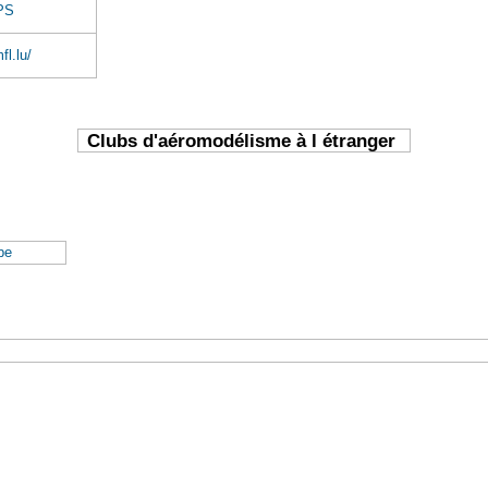
PS
fl.lu/
Clubs d'aéromodélisme à l étranger
be