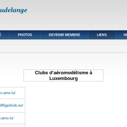
udelange
É
PHOTOS
DEVENIR MEMBRE
LIENS
H
Clubs d‘aéromodélisme à
Luxembourg
lx-ame.lu/
lfligerklub.eu/
.amo.lu/