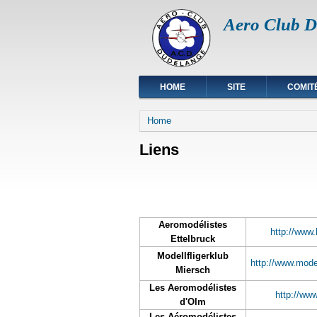
Aero Club D
HOME
SITE
COMIT
You are here
Home
Liens
Aeromodélistes
http://www.
Ettelbruck
Modellfligerklub
http://www.model
Miersch
Les Aeromodélistes
http://www
d'Olm
Les Aéromodélistes