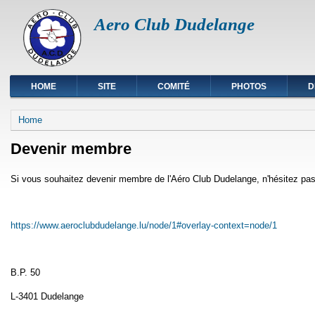
Aero Club Dudelange
HOME
SITE
COMITÉ
PHOTOS
D
You are here
Home
Devenir membre
Si vous souhaitez devenir membre de l'Aéro Club Dudelange, n'hésitez pa
https://www.aeroclubdudelange.lu/node/1#overlay-context=node/1
B.P. 50
L-3401 Dudelange