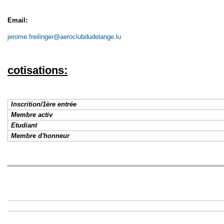
Email:
jerome.freilinger@aeroclubdudelange.lu
cotisations:
Inscrition/1ère entrée
Membre activ
Etudiant
Membre d'honneur